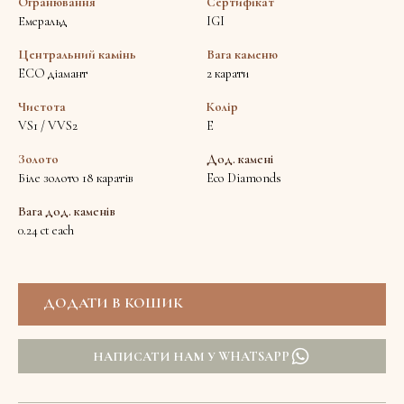
Огранювання
Сертифікат
Емеральд
IGI
Центральний камінь
Вага каменю
ECO діамант
2 карати
Чистота
Колір
VS1 / VVS2
E
Золото
Дод. камені
Біле золото 18 каратів
Eco Diamonds
Вага дод. каменів
0.24 ct each
НАПИСАТИ НАМ У WHATSAPP