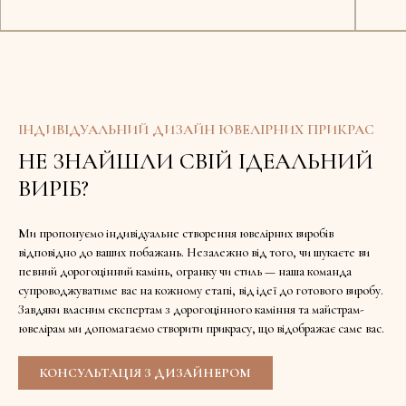
ІНДИВІДУАЛЬНИЙ ДИЗАЙН ЮВЕЛІРНИХ ПРИКРАС
НЕ ЗНАЙШЛИ СВІЙ ІДЕАЛЬНИЙ
ВИРІБ?
Ми пропонуємо індивідуальне створення ювелірних виробів
відповідно до ваших побажань. Незалежно від того, чи шукаєте ви
певний дорогоцінний камінь, огранку чи стиль — наша команда
супроводжуватиме вас на кожному етапі, від ідеї до готового виробу.
Завдяки власним експертам з дорогоцінного каміння та майстрам-
ювелірам ми допомагаємо створити прикрасу, що відображає саме вас.
КОНСУЛЬТАЦІЯ З ДИЗАЙНЕРОМ