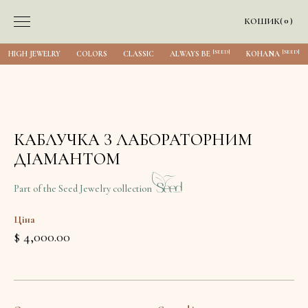
0
КОШИК
(
)
[SEED]
[SEED]
HIGH JEWELRY
COLORS
CLASSIC
ALWAYS BE
KOHANA
КАБЛУЧКА З ЛАБОРАТОРНИМ
ДІАМАНТОМ
Part of the Seed Jewelry collection
Ціна
$ 4,000.00