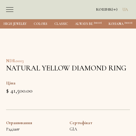
0
КОШИК
(
)
UA
[SEED]
[SEED]
HIGH JEWELRY
COLORS
CLASSIC
ALWAYS BE
KOHANA
NDR0013
NATURAL YELLOW DIAMOND RING
Ціна
$ 41,500.00
Огранювання
Сертифікат
Радіант
GIA