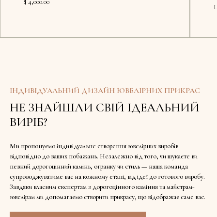
$ 4,000.00
Ц
Доступно в шоу-румі
ІНДИВІДУАЛЬНИЙ ДИЗАЙН ЮВЕЛІРНИХ ПРИКРАС
НЕ ЗНАЙШЛИ СВІЙ ІДЕАЛЬНИЙ
ВИРІБ?
Ми пропонуємо індивідуальне створення ювелірних виробів
відповідно до ваших побажань. Незалежно від того, чи шукаєте ви
певний дорогоцінний камінь, огранку чи стиль — наша команда
супроводжуватиме вас на кожному етапі, від ідеї до готового виробу.
Завдяки власним експертам з дорогоцінного каміння та майстрам-
ювелірам ми допомагаємо створити прикрасу, що відображає саме вас.