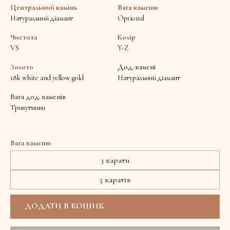
Центральний камінь
Вага каменю
Натуральний діамант
Optional
Чистота
Колір
VS
Y-Z
Золото
Дод. камені
18k white and yellow gold
Натуральний діамант
Вага дод. каменів
Трикутники
Вага каменю
3 карати
5 каратів