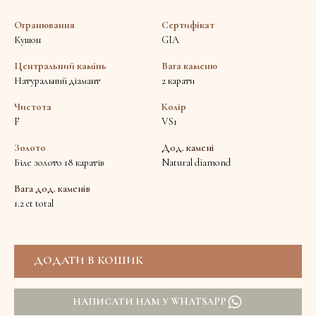
Огранювання
Сертифікат
Кушон
GIA
Центральний камінь
Вага каменю
Натуральний діамант
2 карати
Чистота
Колір
F
VS1
Золото
Дод. камені
Біле золото 18 каратів
Natural diamond
Вага дод. каменів
1.2 ct total
НАПИСАТИ НАМ У WHATSAPP