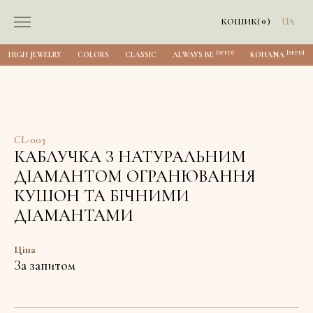
0
КОШИК
(
)
UA
[SEED]
[SEED]
HIGH JEWELRY
COLORS
CLASSIC
ALWAYS BE
KOHANA
CL-003
КАБЛУЧКА З НАТУРАЛЬНИМ
ДІАМАНТОМ ОГРАНЮВАННЯ
КУШОН ТА БІЧНИМИ
ДІАМАНТАМИ
Ціна
За запитом