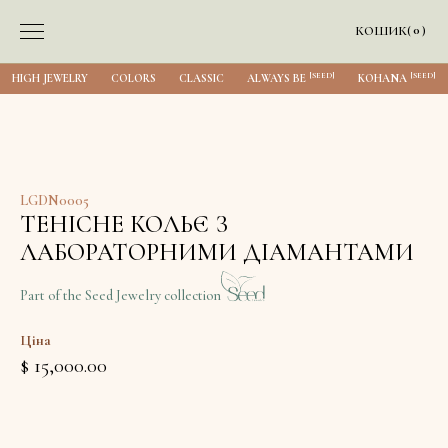
0
КОШИК
(
)
[SEED]
[SEED]
HIGH JEWELRY
COLORS
CLASSIC
ALWAYS BE
KOHANA
LGDN0005
ТЕНІСНЕ КОЛЬЄ З
ЛАБОРАТОРНИМИ ДІАМАНТАМИ
Part of the Seed Jewelry collection
Ціна
$ 15,000.00