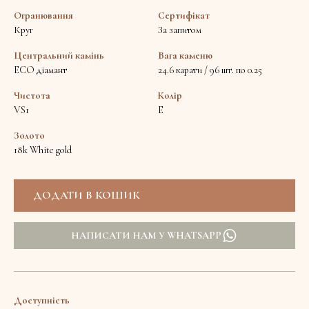
Огранювання
Сертифікат
Круг
За запитом
Центральний камінь
Вага каменю
ECO діамант
24.6 карати / 96 шт. по 0.25
Чистота
Колір
VS1
E
Золото
18k White gold
НАПИСАТИ НАМ У WHATSAPP
Доступність