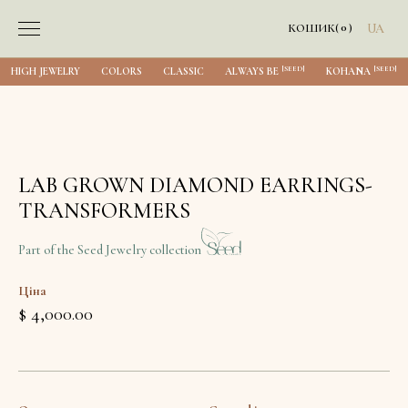
0
КОШИК
(
)
UA
[SEED]
[SEED]
HIGH JEWELRY
COLORS
CLASSIC
ALWAYS BE
KOHANA
LAB GROWN DIAMOND EARRINGS-
TRANSFORMERS
Part of the Seed Jewelry collection
Ціна
$ 4,000.00