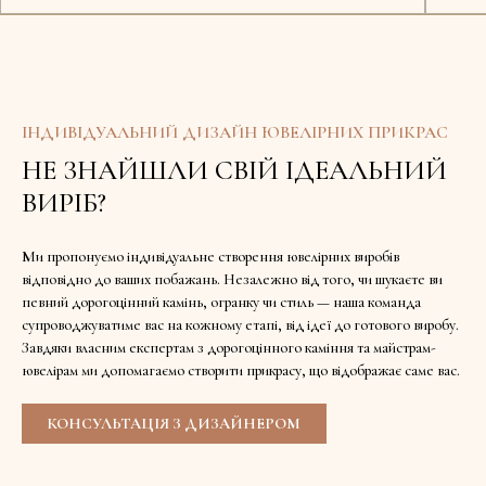
ІНДИВІДУАЛЬНИЙ ДИЗАЙН ЮВЕЛІРНИХ ПРИКРАС
НЕ ЗНАЙШЛИ СВІЙ ІДЕАЛЬНИЙ
ВИРІБ?
Ми пропонуємо індивідуальне створення ювелірних виробів
відповідно до ваших побажань. Незалежно від того, чи шукаєте ви
певний дорогоцінний камінь, огранку чи стиль — наша команда
супроводжуватиме вас на кожному етапі, від ідеї до готового виробу.
Завдяки власним експертам з дорогоцінного каміння та майстрам-
ювелірам ми допомагаємо створити прикрасу, що відображає саме вас.
КОНСУЛЬТАЦІЯ З ДИЗАЙНЕРОМ