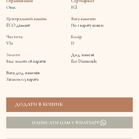
Огранювання
Сертифікат
Овал
IGI
Центральний камінь
Вага каменю
ECO діамант
По 1 карату кожен
Чистота
Колір
VS1
D
Золото
Дод. камені
Біле золото 18 каратів
Eco Diamonds
Вага дод. каменів
Загалом 0.5 карата
НАПИСАТИ НАМ У WHATSAPP