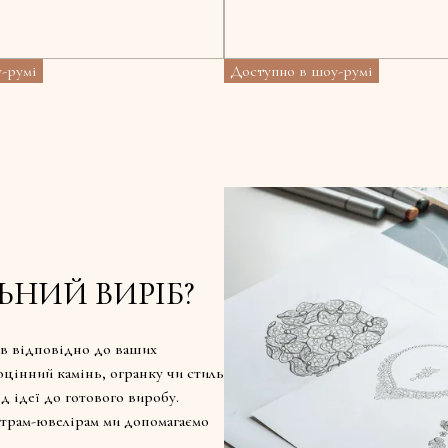
-румі
Доступно в шоу-румі
ЬНИЙ ВИРІБ?
в відповідно до ваших
оцінний камінь, огранку чи стиль
д ідеї до готового виробу.
страм-ювелірам ми допомагаємо