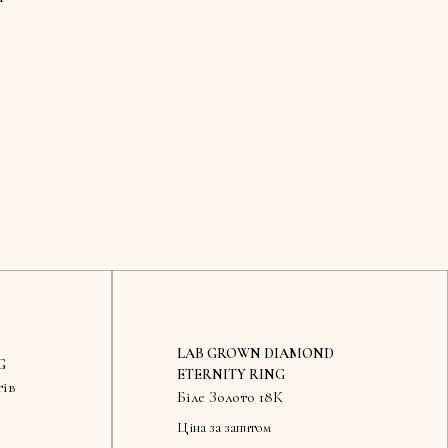
LAB GROWN DIAMOND
G
ETERNITY RING
тів
Біле Золото 18К
Ціна за запитом