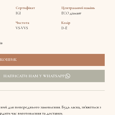
Сертифікат
Центральний камінь
IGI
ECO діамант
Чистота
Колір
VS-VVS
D-E
ів
НАПИСАТИ НАМ У WHATSAPP
ний для попереднього замовлення. Будь ласка, зв'яжіться з
рдити час виготовлення та доставки.