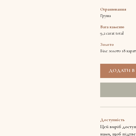
Огранювання
Груша
Вага каменю
9,2 carat total
Золото
Біле золото 18 карат
Доступність
Цей виріб доступ
нами, щоб підтве