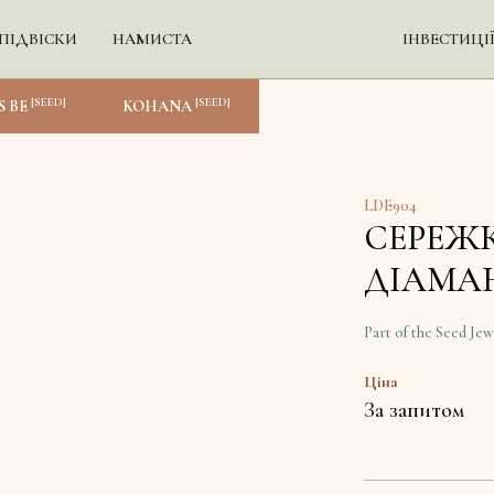
ПІДВІСКИ
НАМИСТА
ІНВЕСТИЦІ
[SEED]
[SEED]
S BE
KOHANA
LDE904
СЕРЕЖ
ДІАМА
Part of the Seed Jew
Ціна
За запитом