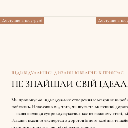
Доступно в шоу-румі
Доступно в шоу
ІНДИВІДУАЛЬНИЙ ДИЗАЙН ЮВЕЛІРНИХ ПРИКРАС
НЕ ЗНАЙШЛИ СВІЙ ІДЕАЛ
Ми пропонуємо індивідуальне створення ювелірних виробі
побажань. Незалежно від того, чи шукаєте ви певний дорог
— наша команда супроводжуватиме вас на кожному етапі, ві
Завдяки власним експертам з дорогоцінного каміння та май
створити прикрасу, що відображає саме вас.