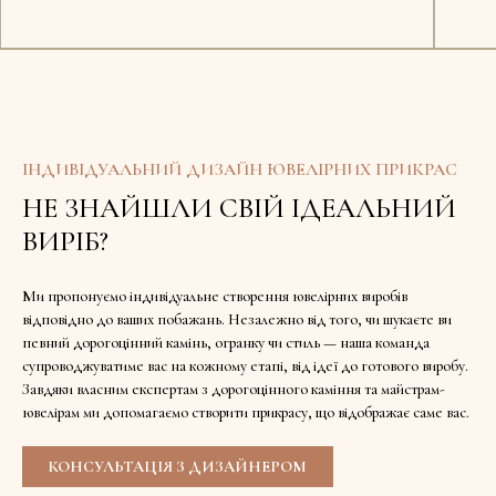
Доступно в шоу-румі
Доступ
ІНДИВІДУАЛЬНИЙ ДИЗАЙН ЮВЕЛІРНИХ ПРИКРАС
НЕ ЗНАЙШЛИ СВІЙ ІДЕАЛЬНИЙ
ВИРІБ?
Ми пропонуємо індивідуальне створення ювелірних виробів
відповідно до ваших побажань. Незалежно від того, чи шукаєте ви
певний дорогоцінний камінь, огранку чи стиль — наша команда
супроводжуватиме вас на кожному етапі, від ідеї до готового виробу.
Завдяки власним експертам з дорогоцінного каміння та майстрам-
ювелірам ми допомагаємо створити прикрасу, що відображає саме вас.
КОНСУЛЬТАЦІЯ З ДИЗАЙНЕРОМ