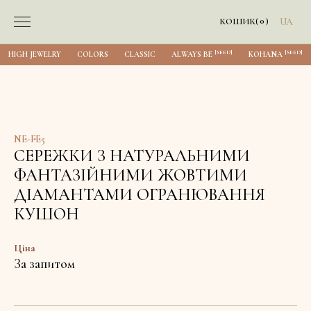
0
КОШИК
(
)
UA
[SEED]
[SEED]
HIGH JEWELRY
COLORS
CLASSIC
ALWAYS BE
KOHANA
NE-FE5
СЕРЕЖКИ З НАТУРАЛЬНИМИ
ФАНТАЗІЙНИМИ ЖОВТИМИ
ДІАМАНТАМИ ОГРАНЮВАННЯ
КУШОН
Ціна
За запитом