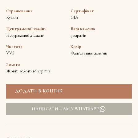
Огранювання
Сертифікат
Кушон
GIA
Центральний камінь
Вага каменю
Натуральний діамант
5 каратів
Чистота
Колір
VVS
Фантазійний жовтий
Золото
Жовте золото 18 каратів
НАПИСАТИ НАМ У WHATSAPP